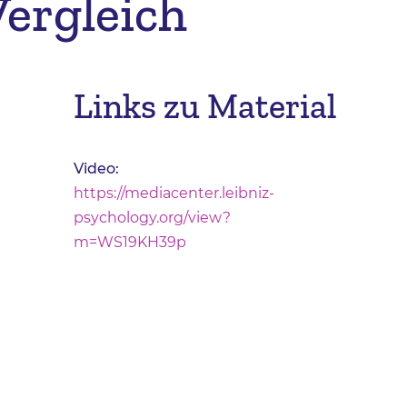
Vergleich
Links zu Material
Video:
https://mediacenter.leibniz-
psychology.org/view?
m=WS19KH39p