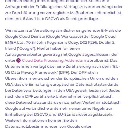
der Bearbeitung Ihres Anliegens erforderlich. Sofern Ihre
Anfrage mit der Erfüllung eines Vertrags zusammenhängt oder
zur Durchführung vorvertraglicher Maßnahmen erforderlich ist,
dient Art. 6 Abs. 1 lit. b DSGVO als Rechtsgrundlage.
Wir nutzen zur Verwaltung sämtlicher eingehender E-Mails die
Google Cloud Dienste (Google Workspace) der Google Cloud
EMEA Ltd., 70 Sir John Rogerson's Quay, D02 R296, Dublin 2,
Irland (“Google”). Hierfür haben wir einen
Auftragsverarbeitungsvertrag mit Google abgeschlossen, der
unter
Cloud Data Processing Addendum
abrufbar ist. Das
Unternehmen verfügt über eine Zertifizierung nach dem “EU-
US Data Privacy Framework” (DPF). Der DPF ist ein
Übereinkommen zwischen der Europäischen Union und den
USA, das die Einhaltung europäischer Datenschutzstandards
bei Datenverarbeitungen in den USA gewährleisten soll. Jedes
nach dem DPF zertifizierte Unternehmen verpflichtet sich,
diese Datenschutzstandards einzuhalten.Weiterhin stützt sich
Google auf verbindliche unternehmensinterne Regeln zur
Einhaltung der DSGVO und EU-Standardvertragsklauseln.
Weitere Informationen können Sie den
Datenschutzbestimmungen von Google unter