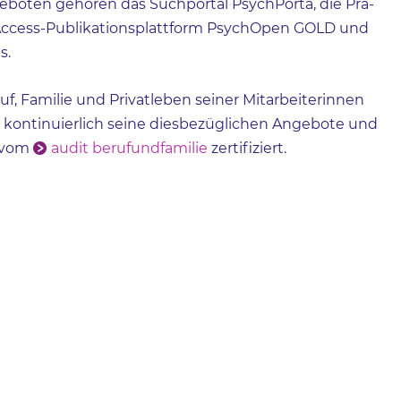
eboten gehören das Suchportal PsychPorta, die Prä-
-Access-Publikationsplattform PsychOpen GOLD und
s.
uf, Familie und Privatleben seiner Mitarbeiterinnen
r kontinuierlich seine diesbezüglichen Angebote und
l vom
audit berufundfamilie
zertifiziert.