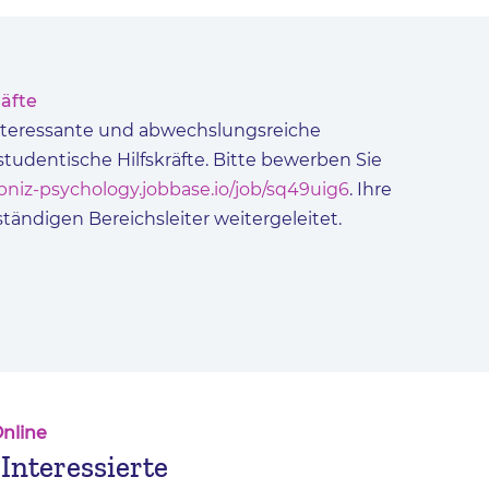
räfte
interessante und abwechslungsreiche
udentische Hilfskräfte. Bitte bewerben Sie
eibniz-psychology.jobbase.io/job/sq49uig6
. Ihre
ständigen Bereichsleiter weitergeleitet.
Online
Interessierte