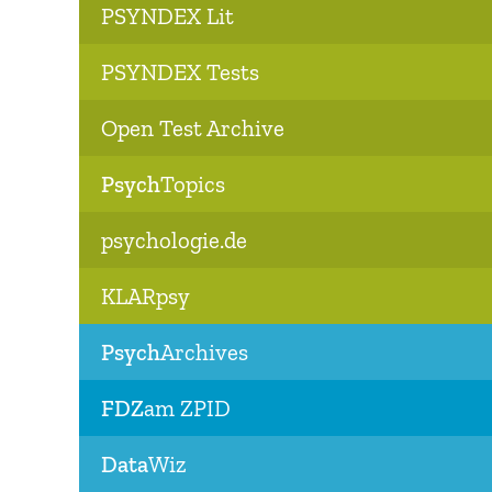
PSYNDEX Lit
PSYNDEX Tests
Open Test Archive
Psych
Topics
psychologie.de
KLARpsy
Psych
Archives
FDZ
am ZPID
Data
Wiz