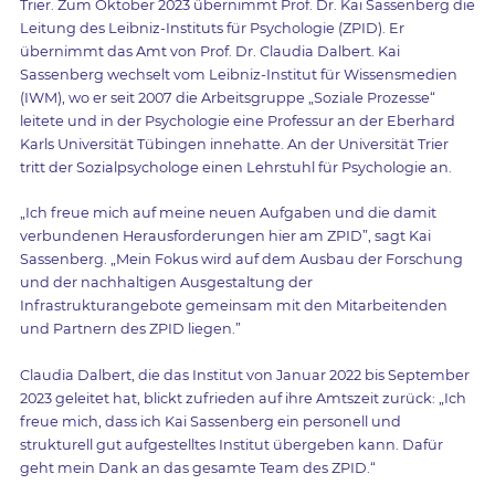
Trier. Zum Oktober 2023 übernimmt Prof. Dr. Kai Sassenberg die
Leitung des Leibniz-Instituts für Psychologie (ZPID). Er
übernimmt das Amt von Prof. Dr. Claudia Dalbert. Kai
Sassenberg wechselt vom Leibniz-Institut für Wissensmedien
(IWM), wo er seit 2007 die Arbeitsgruppe „Soziale Prozesse“
leitete und in der Psychologie eine Professur an der Eberhard
Karls Universität Tübingen innehatte. An der Universität Trier
tritt der Sozialpsychologe einen Lehrstuhl für Psychologie an.
„Ich freue mich auf meine neuen Aufgaben und die damit
verbundenen Herausforderungen hier am ZPID”, sagt Kai
Sassenberg. „Mein Fokus wird auf dem Ausbau der Forschung
und der nachhaltigen Ausgestaltung der
Infrastrukturangebote gemeinsam mit den Mitarbeitenden
und Partnern des ZPID liegen.”
Claudia Dalbert, die das Institut von Januar 2022 bis September
2023 geleitet hat, blickt zufrieden auf ihre Amtszeit zurück: „Ich
freue mich, dass ich Kai Sassenberg ein personell und
strukturell gut aufgestelltes Institut übergeben kann. Dafür
geht mein Dank an das gesamte Team des ZPID.“