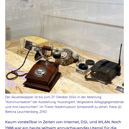
Der Akustikkoppler ist bis zum 27. Oktober 2024 in der Abteilung
“Kommunikation” der Ausstellung "Ausrangiert. Vergessene Alltagsgegenstände
und ihre Geschichten” im Trierer Stadtmuseum Simeonstift zu sehen. Fotos (2):
Bettina Leuchtenberg, ZPID
Kaum vorstellbar in Zeiten von Internet, DSL und WLAN. Noch
1988 war ein heute seltsam anzuschauendes Utensil für die