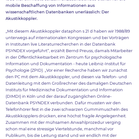
mobile Beschaffung von Informationen aus
wissenschaftlichen Datenbanken unerlässlich: Der
Akustikkoppler.
„Mit diesem Akustikkoppler dataphon s 21 d haben wir 1988/89
unterwegs auf internationalen Kongressen und bei Vorträgen
in Instituten live Literaturrecherchen in der Datenbank
PSYNDEX vorgeführt“, erzählt Bernd Preuss, damals Mitarbeiter
in der Öffentlichkeitsarbeit im Zentrum für psychologische
Information und Dokumentation - heute Leibniz-Institut für
Psychologie (ZPID). „Vor einer Recherche haben wir zunächst
den PC mit dem Akustikkoppler, und diesen via Telefon- und
Datenleitung mit dem Großrechner des damaligen Deutschen
Instituts für Medizinische Dokumentation und Information
(DIMDI) in Köln und der darauf zugänglichen Online-
Datenbank PSYNDEX verbunden. Dafür mussten wir den
Telefonhörer fest in die zwei schwarzen Gummimuscheln des
Akustikkopplers drücken, eine höchst fragile Angelegenheit.
Zusammen mit der mühsamen Anwahlprozedur verging
schon mal eine stressige Viertelstunde, manchmal vor
Publikum, bis die Leitung stand und wir endlich mit der