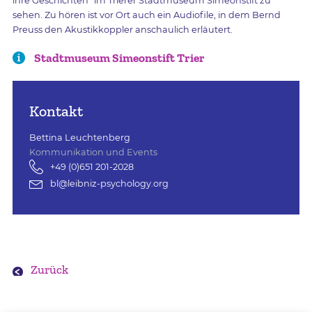
ihre Geschichten” im Trierer Stadtmuseum Simeonstift zu
sehen. Zu hören ist vor Ort auch ein Audiofile, in dem Bernd
Preuss den Akustikkoppler anschaulich erläutert.
Stadtmuseum Simeonstift Trier
Kontakt
Bettina Leuchtenberg
Kommunikation und Events
+49 (0)651 201-2028
bl@leibniz-psychology.org
Zurück