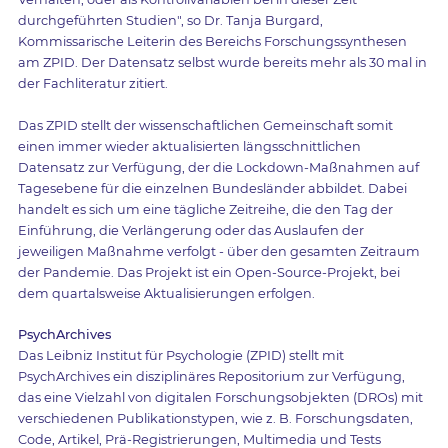
durchgeführten Studien", so Dr. Tanja Burgard,
Kommissarische Leiterin des Bereichs Forschungssynthesen
am ZPID. Der Datensatz selbst wurde bereits mehr als 30 mal in
der Fachliteratur zitiert.
Das ZPID stellt der wissenschaftlichen Gemeinschaft somit
einen immer wieder aktualisierten längsschnittlichen
Datensatz zur Verfügung, der die Lockdown-Maßnahmen auf
Tagesebene für die einzelnen Bundesländer abbildet. Dabei
handelt es sich um eine tägliche Zeitreihe, die den Tag der
Einführung, die Verlängerung oder das Auslaufen der
jeweiligen Maßnahme verfolgt - über den gesamten Zeitraum
der Pandemie. Das Projekt ist ein Open-Source-Projekt, bei
dem quartalsweise Aktualisierungen erfolgen.
PsychArchives
Das Leibniz Institut für Psychologie (ZPID) stellt mit
PsychArchives ein disziplinäres Repositorium zur Verfügung,
das eine Vielzahl von digitalen Forschungsobjekten (DROs) mit
verschiedenen Publikationstypen, wie z. B. Forschungsdaten,
Code, Artikel, Prä-Registrierungen, Multimedia und Tests