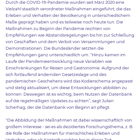
Durch die COVID-19-Pandemie wurden seit März 2020 eine
Vielzahl staatlich verordneter Maßnahmen eingeführt, die das
Erleben und Verhalten der Bevölkerung in unterschiedlichem
Maße geprägt haben und es teilweise noch heute tun. Die
Maßnahmen zu Beginn der Pandemie reichten von
Empfehlungen wie Abstandsregelungen bis hin zur Schließung
von Geschäften und dem Verbot von Versammlungen und
Demonstrationen. Die Bundesländer setzten die
Empfehlungen ganz unterschiedlich um. “Hinzu kamen im
Laufe der Pandemieentwicklung neue Variablen wie
Einschränkungen für Reisen und Gastronomie. Aufgrund der
sich fortlaufend ändernden Gesetzeslage und des
pandemischen Geschehens wird das Kodierschema angepasst
und stetig aktualisiert, um diese Entwicklungen abbilden zu
können. Deswegen ist es wichtig, beim Nutzen der Datenbank
auf die regelmäßigen Updates zu achten”, sagt Julian
Scherhag, der die Datenbank von Beginn an pflegt.
"Die Abbildung der Maßnahmen ist dabei wissenschaftlich von
großem Interesse - sei es als dezidiertes Forschungsthema, z. B.
die Rolle der Maßnahmen für menschliches Erleben und
Verhalten, oder als Kontrollvariablen bei in dieser Zeit