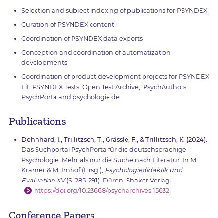
Selection and subject indexing of publications for PSYNDEX
Curation of PSYNDEX content
Coordination of PSYNDEX data exports
Conception and coordination of automatization
developments
Coordination of product development projects for PSYNDEX
Lit, PSYNDEX Tests, Open Test Archive, PsychAuthors,
PsychPorta and psychologie.de
Publications
Dehnhard, I., Trillitzsch, T., Grässle, F., & Trillitzsch, K. (2024).
Das Suchportal PsychPorta für die deutschsprachige
Psychologie. Mehr als nur die Suche nach Literatur. In M.
Krämer & M. Imhof (Hrsg.),
Psychologiedidaktik und
Evaluation XV
(S. 285-291). Düren: Shaker Verlag.
https://doi.org/10.23668/psycharchives.15632
Conference Papers