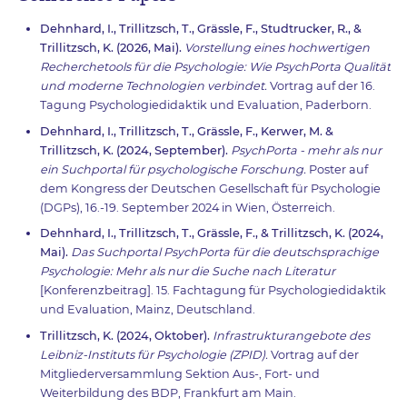
Dehnhard, I., Trillitzsch, T., Grässle, F., Studtrucker, R., &
Trillitzsch, K. (2026, Mai).
Vorstellung eines hochwertigen
Recherchetools für die Psychologie: Wie PsychPorta Qualität
und moderne Technologien verbindet.
Vortrag auf der 16.
Tagung Psychologiedidaktik und Evaluation, Paderborn.
Dehnhard, I., Trillitzsch, T., Grässle, F., Kerwer, M. &
Trillitzsch, K. (2024, September).
PsychPorta - mehr als nur
ein Suchportal für psychologische Forschung.
Poster auf
dem Kongress der Deutschen Gesellschaft für Psychologie
(DGPs), 16.-19. September 2024 in Wien, Österreich.
Dehnhard, I., Trillitzsch, T., Grässle, F., & Trillitzsch, K. (2024,
Mai).
Das Suchportal PsychPorta für die deutschsprachige
Psychologie: Mehr als nur die Suche nach Literatur
[Konferenzbeitrag]. 15. Fachtagung für Psychologiedidaktik
und Evaluation, Mainz, Deutschland.
Trillitzsch, K. (2024, Oktober).
Infrastrukturangebote des
Leibniz-Instituts für Psychologie (ZPID).
Vortrag auf der
Mitgliederversammlung Sektion Aus-, Fort- und
Weiterbildung des BDP, Frankfurt am Main.